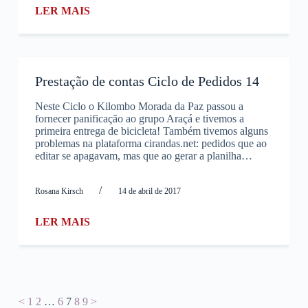
LER MAIS
Prestação de contas Ciclo de Pedidos 14
Neste Ciclo o Kilombo Morada da Paz passou a
fornecer panificação ao grupo Araçá e tivemos a
primeira entrega de bicicleta! Também tivemos alguns
problemas na plataforma cirandas.net: pedidos que ao
editar se apagavam, mas que ao gerar a planilha…
/
Rosana Kirsch
14 de abril de 2017
LER MAIS
<
1
2
…
6
7
8
9
>