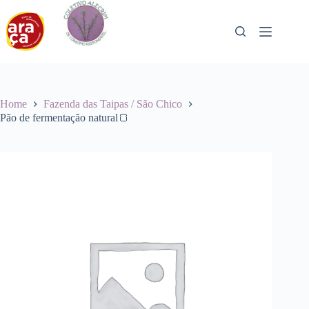
Pular
para
o
conteúdo
Home
Fazenda das Taipas / São Chico
Pão de fermentação natural🍞