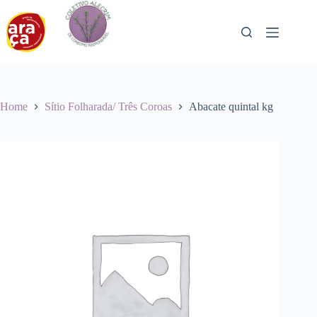
Pular
para
o
conteúdo
Home
Sítio Folharada/ Três Coroas
Abacate quintal kg