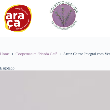
Pular
para
o
conteúdo
Home
Coopernatural/Picada Café
Arroz Cateto Integral com Ve
Esgotado