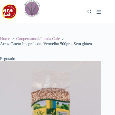
Pular
para
o
conteúdo
Home
Coopernatural/Picada Café
Arroz Cateto Integral com Vermelho 500gr – Sem glúten
Esgotado