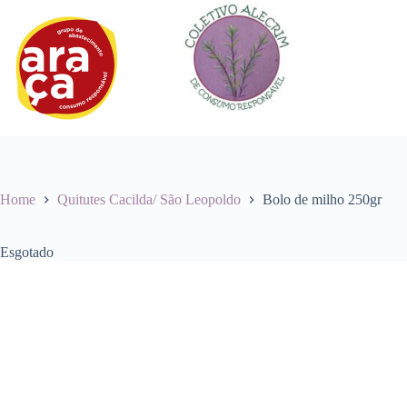
Pular
para
o
conteúdo
Home
Quitutes Cacilda/ São Leopoldo
Bolo de milho 250gr
Esgotado