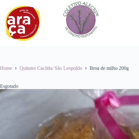
Pular
para
o
conteúdo
Home
Quitutes Cacilda/ São Leopoldo
Broa de milho 200g
Esgotado