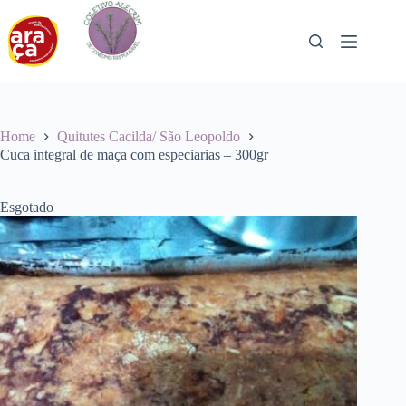
Pular
para
o
conteúdo
Home
Quitutes Cacilda/ São Leopoldo
Cuca integral de maça com especiarias – 300gr
Esgotado