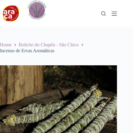
Pular
para
o
conteúdo
Home
Bolicho do Chapéu - São Chico
Incenso de Ervas Aromáticas