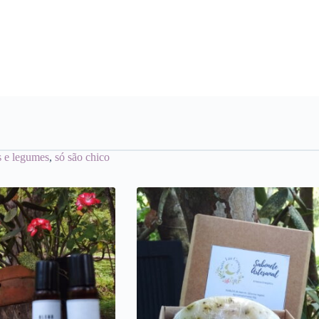
s e legumes
,
só são chico