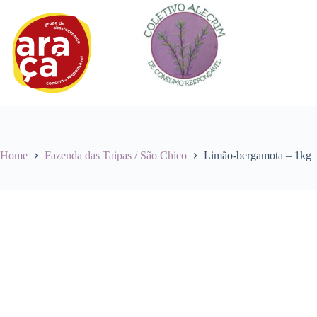
Pular
para
o
conteúdo
Home
Fazenda das Taipas / São Chico
Limão-bergamota – 1kg