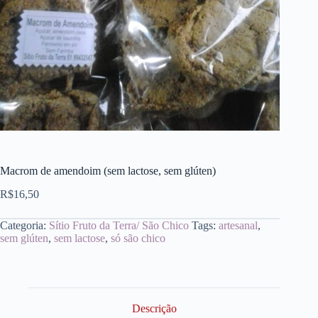
Macrom de amendoim (sem lactose, sem glúten)
R$
16,50
Categoria:
Sítio Fruto da Terra/ São Chico
Tags:
artesanal
,
sem glúten
,
sem lactose
,
só são chico
Descrição