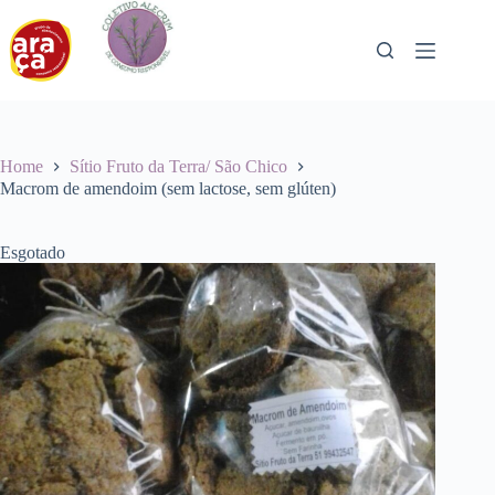
Pular
para
o
conteúdo
Home
Sítio Fruto da Terra/ São Chico
Macrom de amendoim (sem lactose, sem glúten)
Esgotado