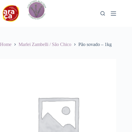
Pular
para
o
conteúdo
Home
Marlei Zambelli / São Chico
Pão sovado – 1kg