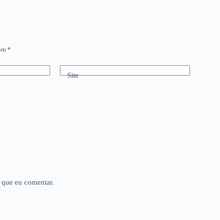
com
*
Site
 que eu comentar.