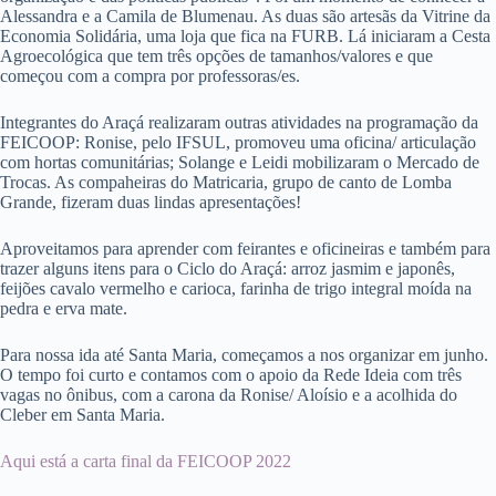
Alessandra e a Camila de Blumenau. As duas são artesãs da Vitrine da
Economia Solidária, uma loja que fica na FURB. Lá iniciaram a Cesta
Agroecológica que tem três opções de tamanhos/valores e que
começou com a compra por professoras/es.
Integrantes do Araçá realizaram outras atividades na programação da
FEICOOP: Ronise, pelo IFSUL, promoveu uma oficina/ articulação
com hortas comunitárias; Solange e Leidi mobilizaram o Mercado de
Trocas. As compaheiras do Matricaria, grupo de canto de Lomba
Grande, fizeram duas lindas apresentações!
Aproveitamos para aprender com feirantes e oficineiras e também para
trazer alguns itens para o Ciclo do Araçá: arroz jasmim e japonês,
feijões cavalo vermelho e carioca, farinha de trigo integral moída na
pedra e erva mate.
Para nossa ida até Santa Maria, começamos a nos organizar em junho.
O tempo foi curto e contamos com o apoio da Rede Ideia com três
vagas no ônibus, com a carona da Ronise/ Aloísio e a acolhida do
Cleber em Santa Maria.
Aqui está a carta final da FEICOOP 2022