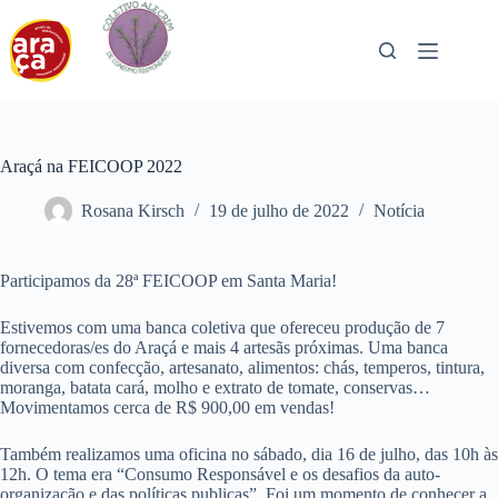
Pular
para
o
conteúdo
Araçá na FEICOOP 2022
Rosana Kirsch
19 de julho de 2022
Notícia
Participamos da 28ª FEICOOP em Santa Maria!
Estivemos com uma banca coletiva que ofereceu produção de 7
fornecedoras/es do Araçá e mais 4 artesãs próximas. Uma banca
diversa com confecção, artesanato, alimentos: chás, temperos, tintura,
moranga, batata cará, molho e extrato de tomate, conservas…
Movimentamos cerca de R$ 900,00 em vendas!
Também realizamos uma oficina no sábado, dia 16 de julho, das 10h às
12h. O tema era “Consumo Responsável e os desafios da auto-
organização e das políticas publicas”. Foi um momento de conhecer a