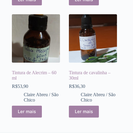
Tintura de Alecrim – 60
Tintura de cavalinha –
ml
30ml
R$
53,90
R$
36,30
Claire Abreu / São
Claire Abreu / São
Chico
Chico
Ler mais
Ler mais