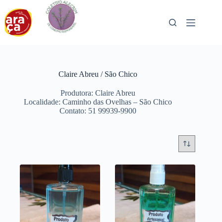
Pular
para
o
conteúdo
Claire Abreu / São Chico
Produtora: Claire Abreu
Localidade: Caminho das Ovelhas – São Chico
Contato: 51 99939-9900