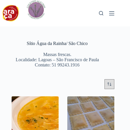
Pular
para
o
conteúdo
Sítio Água da Rainha/ São Chico
Massas frescas.
Localidade: Lagoas – São Francisco de Paula
Contato: 51 99243.1916