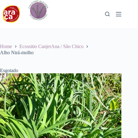
Pular
para
o
conteúdo
Home
Ecossitio CanjerAna / São Chico
Alho Nirá-molho
Esgotado