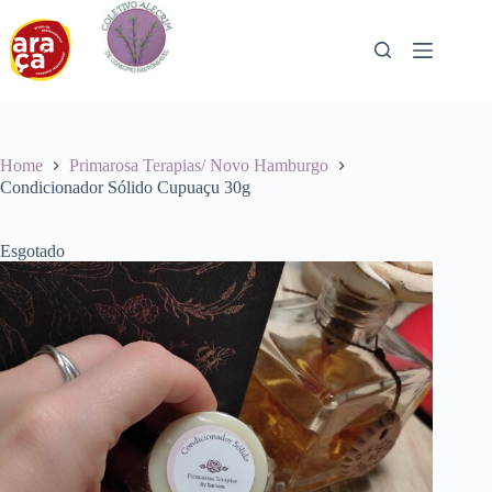
Pular
para
o
conteúdo
Home
Primarosa Terapias/ Novo Hamburgo
Condicionador Sólido Cupuaçu 30g
Esgotado