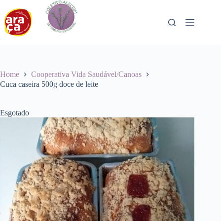
Pular
para
o
conteúdo
Home
Cooperativa Vida Saudável/Canoas
Cuca caseira 500g doce de leite
Esgotado