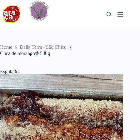
Pular
para
o
conteúdo
Home
Dalla Terra - São Chico
Cuca de morango🍓500g
Esgotado