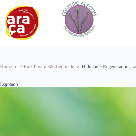
Pular
para
o
conteúdo
Home
D'Raiz Phyto/ São Leopoldo
Hidratante Regenerador – s
Esgotado