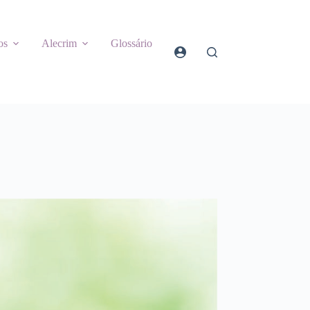
os
Alecrim
Glossário