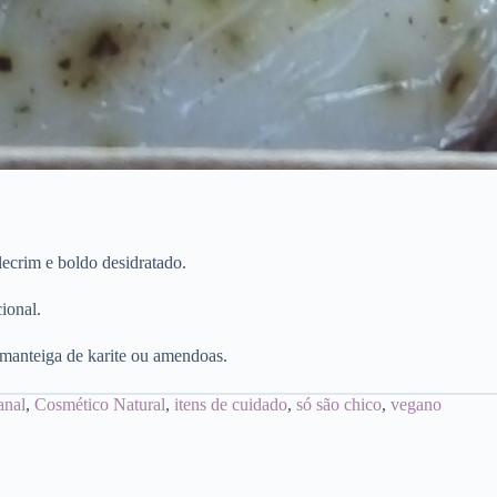
ecrim e boldo desidratado.
ional.
anteiga de karite ou amendoas.
anal
,
Cosmético Natural
,
itens de cuidado
,
só são chico
,
vegano