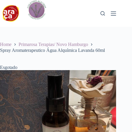
Pular
para
o
conteúdo
Home
Primarosa Terapias/ Novo Hamburgo
Spray Aromaterapeutico Água Alquímica Lavanda 60ml
Esgotado